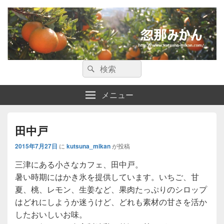
忽那みかん
検
愛媛県・松山市の忽那諸島についての情報サイトです。
検
索:
索
メニュー
田中戸
2015年7月27日
に
kutsuna_mikan
が投稿
三津にある小さなカフェ、田中戸。
暑い時期にはかき氷を提供しています。いちご、甘
夏、桃、レモン、生姜など、果肉たっぷりのシロップ
はどれにしようか迷うけど、どれも素材の甘さを活か
したおいしいお味。