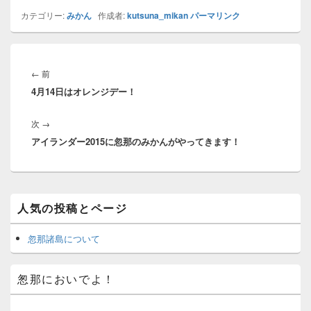
カテゴリー:
みかん
作成者:
kutsuna_mikan
パーマリンク
投
稿
前
←
前
ナ
4月14日はオレンジデー！
の
ビ
投
ゲ
次
次
→
稿:
ー
アイランダー2015に忽那のみかんがやってきます！
の
シ
投
ョ
稿:
ン
メ
人気の投稿とページ
イ
ン
サ
忽那諸島について
イ
ド
バ
怱那においでよ！
ー
ウ