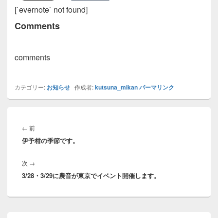
[`evernote` not found]
Comments
comments
カテゴリー:
お知らせ
作成者:
kutsuna_mikan
パーマリンク
投
稿
前
←
前
ナ
伊予柑の季節です。
の
ビ
投
ゲ
次
次
→
稿:
ー
3/28・3/29に農音が東京でイベント開催します。
の
シ
投
ョ
稿:
ン
メ