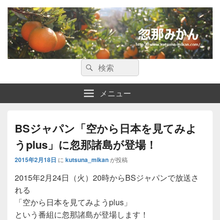
忽那みかん
検
愛媛県・松山市の忽那諸島についての情報サイトです。
検
索:
索
メニュー
BSジャパン「空から日本を見てみよ
うplus」に忽那諸島が登場！
2015年2月18日
に
kutsuna_mikan
が投稿
2015年2月24日（火）20時からBSジャパンで放送さ
れる
「空から日本を見てみようplus」
という番組に忽那諸島が登場します！