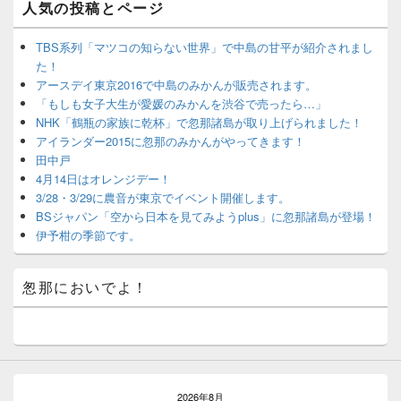
人気の投稿とページ
イ
ン
サ
TBS系列「マツコの知らない世界」で中島の甘平が紹介されまし
イ
た！
ド
アースデイ東京2016で中島のみかんが販売されます。
バ
「もしも女子大生が愛媛のみかんを渋谷で売ったら…」
ー
NHK「鶴瓶の家族に乾杯」で忽那諸島が取り上げられました！
ウ
ィ
アイランダー2015に忽那のみかんがやってきます！
ジ
田中戸
ェ
4月14日はオレンジデー！
ッ
3/28・3/29に農音が東京でイベント開催します。
ト
BSジャパン「空から日本を見てみようplus」に忽那諸島が登場！
エ
伊予柑の季節です。
リ
ア
怱那においでよ！
2026年8月